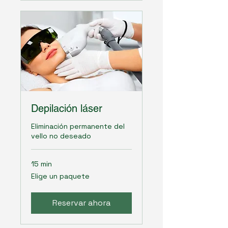
Depilación láser
Eliminación permanente del
vello no deseado
15 min
Elige
Elige un paquete
un
paquete
Reservar ahora