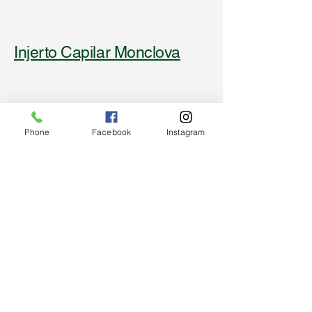
Injerto Capilar Monclova
Redes sociales
Phone
Facebook
Instagram
Facebook
: Injerto Capilar Monclova
Instagram
: Injertocapilarmva