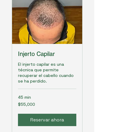
Injerto Capilar
El injerto capilar es una
técnica que permite
recuperar el cabello cuando
se ha perdido.
45 min
55,000
$55,000
pesos
mexicanos
Reservar ahora